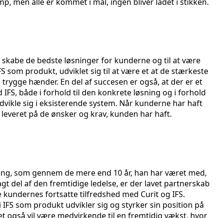
p, men alle er kommet i mål, ingen bliver ladet i stikken.
t skabe de bedste løsninger for kunderne og til at være
S som produkt, udviklet sig til at være et at de stærkeste
trygge hænder. En del af succesen er også, at der er et
IFS, både i forhold til den konkrete løsning og i forhold
dvikle sig i eksisterende system. Når kunderne har haft
 leveret på de ønsker og krav, kunden har haft.
 Bering, som gennem de mere end 10 år, han har været med,
gt del af den fremtidige ledelse, er der lavet partnerskab
kundernes fortsatte tilfredshed med Curit og IFS.
i IFS som produkt udvikler sig og styrker sin position på
ket også vil være medvirkende til en fremtidig vækst, hvor