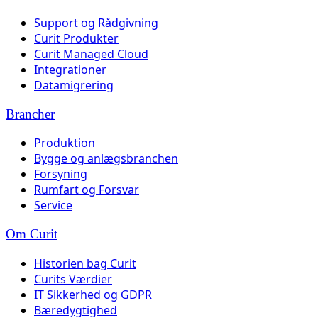
Support og Rådgivning
Curit Produkter
Curit Managed Cloud
Integrationer
Datamigrering
Brancher
Produktion
Bygge og anlægsbranchen
Forsyning
Rumfart og Forsvar
Service
Om Curit
Historien bag Curit
Curits Værdier
IT Sikkerhed og GDPR
Bæredygtighed