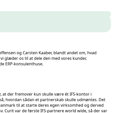
Steffensen og Carsten Kaaber, blandt andet om, hvad
vi glæder os til at dele den med vores kunder,
lde ERP-konsulenthuse.
, at der fremover kun skulle være ét IFS-kontor i
l på, hvordan sådan et partnerskab skulle udmøntes. Det
estdanmark til at starte deres egen virksomhed og derved
v. Curit var de første IFS-partnere world wide, så der var