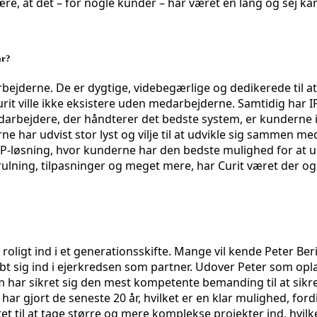
re, at det – for nogle kunder – har været en lang og sej kam
år?
rbejderne. De er dygtige, videbegærlige og dedikerede til a
urit ville ikke eksistere uden medarbejderne. Samtidig har IF
arbejdere, der håndterer det bedste system, er kunderne i 
har udvist stor lyst og vilje til at udvikle sig sammen med 
ERP-løsning, hvor kunderne har den bedste mulighed for at u
ulning, tilpasninger og meget mere, har Curit været der og
og roligt ind i et generationsskifte. Mange vil kende Peter
bt sig ind i ejerkredsen som partner. Udover Peter som opla
ar sikret sig den mest kompetente bemanding til at sikre 
har gjort de seneste 20 år, hvilket er en klar mulighed, ford
tet til at tage større og mere komplekse projekter ind, hvil