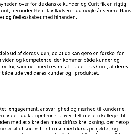
nyheden over for de danske kunder, og Curit fik en rigtig
 Curit, herunder Henrik Villadsen – og nogle år senere Hans
tet og fællesskabet med hinanden.
dele ud af deres viden, og at de kan gøre en forskel for
norm viden og kompetence, der kommer både kunder og
tor for, sammen med resten af holdet hos Curit, at deres
sker både ude ved deres kunder og i produktet.
itet, engagement, ansvarlighed og nærhed til kunderne.
den. Viden og kompetencer bliver delt mellem kolleger til
unden med at sikre den mest driftssikre løsning, der netop
ommer altid succesfuldt i mål med deres projekter, og