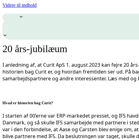
Videre til indhold
20 års-jubilæum
I anledning af, at Curit ApS 1. august 2023 kan fejre 20 
historien bag Curit er, og hvordan fremtiden ser ud. På ba
samarbejdspartnere og andre interessenter. Læs med og b
Hvad er historien bag Curit?
I starten af 00’erne var ERP-markedet presset, og IFS havde
Danmark, og så skulle IFS samarbejde med partnere i sted
var i den forbindelse, at Aase og Carsten blev enige om, a
blive partnere med IFS. Da beslutningen var taget, skulle d