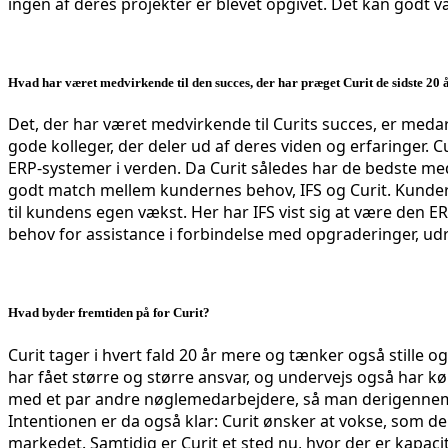
ingen af deres projekter er blevet opgivet. Det kan godt væ
Hvad har været medvirkende til den succes, der har præget Curit de sidste 20 
Det, der har været medvirkende til Curits succes, er meda
gode kolleger, der deler ud af deres viden og erfaringer. C
ERP-systemer i verden. Da Curit således har de bedste med
godt match mellem kundernes behov, IFS og Curit. Kunderne 
til kundens egen vækst. Her har IFS vist sig at være den 
behov for assistance i forbindelse med opgraderinger, udr
Hvad byder fremtiden på for Curit?
Curit tager i hvert fald 20 år mere og tænker også stille 
har fået større og større ansvar, og undervejs også har kø
med et par andre nøglemedarbejdere, så man derigennem h
Intentionen er da også klar: Curit ønsker at vokse, som de 
markedet. Samtidig er Curit et sted nu, hvor der er kapaci