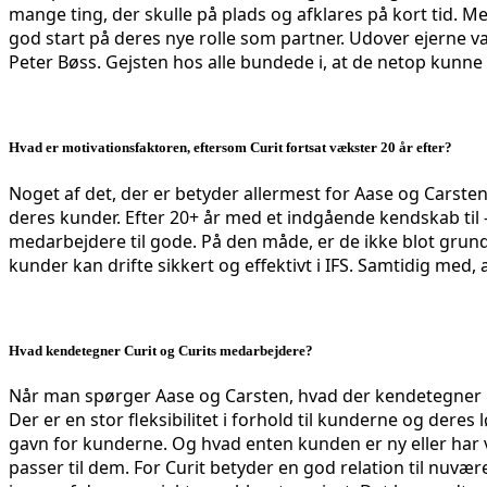
mange ting, der skulle på plads og afklares på kort tid. Me
god start på deres nye rolle som partner. Udover ejerne va
Peter Bøss. Gejsten hos alle bundede i, at de netop kunn
Hvad er motivationsfaktoren, eftersom Curit fortsat vækster 20 år efter?
Noget af det, der er betyder allermest for Aase og Carsten,
deres kunder. Efter 20+ år med et indgående kendskab ti
medarbejdere til gode. På den måde, er de ikke blot grun
kunder kan drifte sikkert og effektivt i IFS. Samtidig med,
Hvad kendetegner Curit og Curits medarbejdere?
Når man spørger Aase og Carsten, hvad der kendetegner C
Der er en stor fleksibilitet i forhold til kunderne og dere
gavn for kunderne. Og hvad enten kunden er ny eller har væ
passer til dem. For Curit betyder en god relation til nuvæ