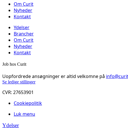
Om Curit
Nyheder
Kontakt
Ydelser
Brancher
Om Curit
Nyheder
Kontakt
Job hos Curit
Uopfordrede ansøgninger er altid velkomne på
info@curi
Se ledige stillinger
CVR: 27653901
Cookiepolitik
Luk menu
Ydelser