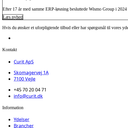
Efter 17 år med samme ERP-løsning besluttede Wismo Group i 2024 at
Læs nyhed
Hvis du ønsker et uforpligtende tilbud eller har spørgsmål til vores yd
Kontakt
Curit ApS
Skomagervej 1A
7100 Vejle
+45 70 20 04 71
info@curit.dk
Information
Ydelser
Brancher