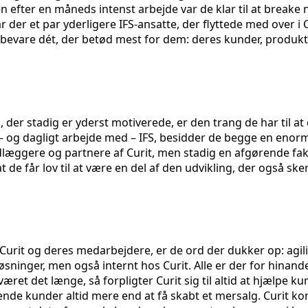
n efter en måneds intenst arbejde var de klar til at breake 
r der et par yderligere IFS-ansatte, der flyttede med over i
e bevare dét, der betød mest for dem: deres kunder, produk
 der stadig er yderst motiverede, er den trang de har til at 
l – og dagligt arbejde med – IFS, besidder de begge en e
dlæggere og partnere af Curit, men stadig en afgørende fak
 at de får lov til at være en del af den udvikling, der også 
urit og deres medarbejdere, er de ord der dukker op: agil
s løsninger, men også internt hos Curit. Alle er der for hinan
ret det længe, så forpligter Curit sig til altid at hjælpe k
rende kunder altid mere end at få skabt et mersalg. Curit k