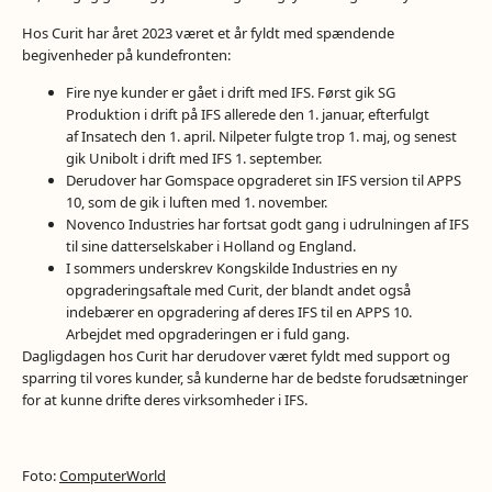
Hos Curit har året 2023 været et år fyldt med spændende
begivenheder på kundefronten:
Fire nye kunder er gået i drift med
IFS
. Først gik
SG
Produktion
i drift på IFS allerede den 1. januar, efterfulgt
af
Insatech
den 1. april.
Nilpeter
fulgte trop 1. maj, og senest
gik
Unibolt
i drift med IFS 1. september.
Derudover har
Gomspace
opgraderet sin IFS version til APPS
10, som de gik i luften med 1. november.
Novenco Industries
har fortsat godt gang i udrulningen af IFS
til sine datterselskaber i Holland og England.
I sommers underskrev
Kongskilde Industries
en ny
opgraderingsaftale med Curit, der blandt andet også
indebærer en opgradering af deres IFS til en APPS 10.
Arbejdet med opgraderingen er i fuld gang.
Dagligdagen hos Curit har derudover været fyldt med support og
sparring til vores kunder, så kunderne har de bedste forudsætninger
for at kunne drifte deres virksomheder i IFS.
Foto:
ComputerWorld