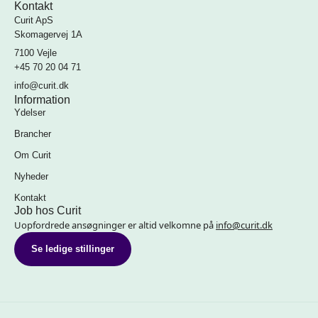
Kontakt
Curit ApS
Skomagervej 1A
7100 Vejle
+45 70 20 04 71
info@curit.dk
Information
Ydelser
Brancher
Om Curit
Nyheder
Kontakt
Job hos Curit
Uopfordrede ansøgninger er altid velkomne på
info@curit.dk
Se ledige stillinger