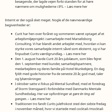
besøgende, der lagde vejen forbi standen for at høre
nærmere om mulighederne i IFS. – Læs mere
her
Internt er der også sket meget. Nogle af de nævneværdige
begivenheder er:
Curit har hen over foråret og sommeren været optaget af et
arbejdsmiljøprojekt i samarbejde med Marselisborg
Consulting. Vi har blandt andet arbejdet med, hvordan vi kan
styrke vores samarbejde internt såvel som eksternt, og vi har
finpudset Curits værdigrundlag. – Læs mere
her
Den 1. august havde Curit 20 års-jubilæum, som blev fejret
den 1. september med kunder, samarbejdspartnere,
medarbejdere og deres familie på Hotel Munkebjerg. En dag
fyldt med gode historier fra de seneste 20 år, god mad, taler
og lykønskninger.
I oktober satte vi fokus på Mental Sundhed, med et foredrag
af Storm Stensgaard i forbindelse med Danmarks Mentale
Sundhedsdag. Her var opfordringer at
gøre én ting ad
gangen
. – Læs mere
her
Traditionen tro fandt Curits julefrokost sted den sidste fredag
i november måned, hvor vi startede med cocktail-/mocktail-