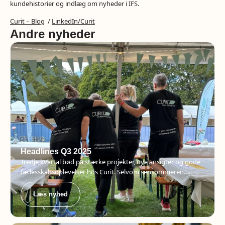
kundehistorier og indlæg om nyheder i IFS.
Curit – Blog
/
LinkedIn/Curit
Andre nyheder
Headlines Q3 2025
Tredje kvartal bød på stærke projekter, nye ansigter og gode
fællesskabsoplevelser hos Curit. Selvom sensommeren….
Læs nyhed