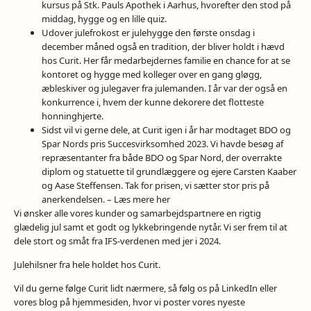
kursus på Stk. Pauls Apothek i Aarhus, hvorefter den stod på
middag, hygge og en lille quiz.
Udover julefrokost er julehygge den første onsdag i
december måned også en tradition, der bliver holdt i hævd
hos Curit. Her får medarbejdernes familie en chance for at se
kontoret og hygge med kolleger over en gang gløgg,
æbleskiver og julegaver fra julemanden. I år var der også en
konkurrence i, hvem der kunne dekorere det flotteste
honninghjerte.
Sidst vil vi gerne dele, at Curit igen i år har modtaget BDO og
Spar Nords pris Succesvirksomhed 2023. Vi havde besøg af
repræsentanter fra både BDO og Spar Nord, der overrakte
diplom og statuette til grundlæggere og ejere Carsten Kaaber
og Aase Steffensen. Tak for prisen, vi sætter stor pris på
anerkendelsen. – Læs mere
her
Vi ønsker alle vores kunder og samarbejdspartnere en rigtig
glædelig jul samt et godt og lykkebringende nytår. Vi ser frem til at
dele stort og småt fra IFS-verdenen med jer i 2024.
Julehilsner fra hele holdet hos Curit.
Vil du gerne følge Curit lidt nærmere, så følg os på LinkedIn eller
vores blog på hjemmesiden, hvor vi poster vores nyeste