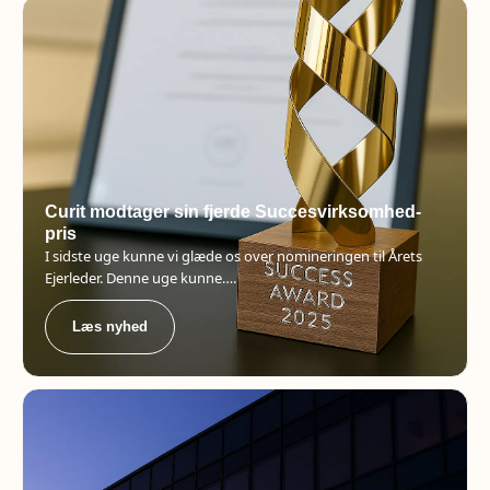
Curit modtager sin fjerde Succesvirksomhed-
pris
I sidste uge kunne vi glæde os over nomineringen til Årets
Ejerleder. Denne uge kunne….
Læs nyhed