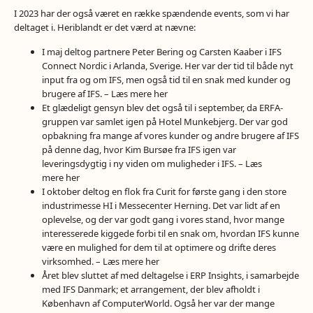
I 2023 har der også været en række spændende events, som vi har
deltaget i. Heriblandt er det værd at nævne:
I maj deltog partnere Peter Bering og Carsten Kaaber i IFS
Connect Nordic i Arlanda, Sverige. Her var der tid til både nyt
input fra og om IFS, men også tid til en snak med kunder og
brugere af IFS. – Læs mere
her
Et glædeligt gensyn blev det også til i september, da ERFA-
gruppen var samlet igen på Hotel Munkebjerg. Der var god
opbakning fra mange af vores kunder og andre brugere af IFS
på denne dag, hvor Kim Bursøe fra IFS igen var
leveringsdygtig i ny viden om muligheder i IFS. – Læs
mere
her
I oktober deltog en flok fra Curit for første gang i den store
industrimesse HI i Messecenter Herning. Det var lidt af en
oplevelse, og der var godt gang i vores stand, hvor mange
interesserede kiggede forbi til en snak om, hvordan IFS kunne
være en mulighed for dem til at optimere og drifte deres
virksomhed. – Læs mere
her
Året blev sluttet af med deltagelse i ERP Insights, i samarbejde
med IFS Danmark; et arrangement, der blev afholdt i
København af ComputerWorld. Også her var der mange