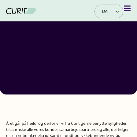
DA
EN
Året går på hæld, og derfor vil vi fra Curit gerne benytte lejligheden
til at ønske alle vores kunder, samarbejdspartnere og alle, der følger
os, en rigtig glædelig jul samt et godt og lykkebringende nytår.