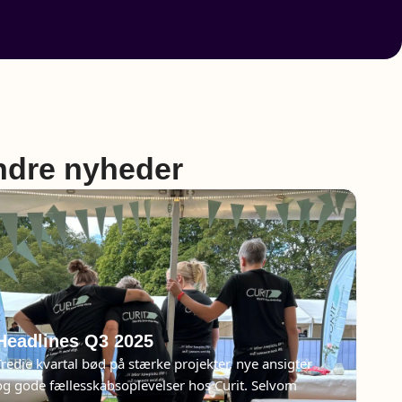
dre nyheder
Headlines Q3 2025
Tredje kvartal bød på stærke projekter, nye ansigter
og gode fællesskabsoplevelser hos Curit. Selvom