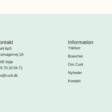
ontakt
Information
Ydelser
rit ApS
komagervej 1A
Brancher
00 Vejle
Om Curit
5 70 20 04 71
Nyheder
fo@curit.dk
Kontakt