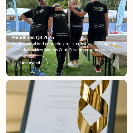
Headlines Q3 2025
Tredje kvartal bød på stærke projekter, nye ansigter og gode
fællesskabsoplevelser hos Curit. Selvom sensommeren….
Læs nyhed