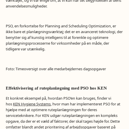
værktøjet, og vi var enige om, at vi kun har set begyndelsen af dens
anvendelsesmuligheder.
PSO, en forkortelse for Planning and Scheduling Optimization, er
ikke bare et planlægningsværktøj; det er en avanceret teknologi, der
benytter sig af kunstig intelligens til at forenkle og optimere
planlægningsprocesserne for virksomheder på en måde, der
tidligere var utænkelig.
Foto:
Timeoversigt over alle medarbejdernes dagsopgaver
Effektivisering af ruteplanlægning med PSO hos KEN
Et konkret eksempel på, hvordan PSO’en kan bruges, finder vi
hos
KEN Hygiene Systems
, hvor man har implementeret PSO for at
hjælpe med at optimere ruteplanlægningen for deres
serviceteknikere. For KEN udgør ruteplanlægningen en kompleks
opgave, da der er et væld af faktorer, der skal tages højde for. Dette
omfatter blandt andet prioritering af arbejdsopgaver baseret på