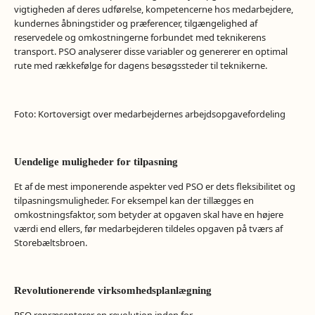
vigtigheden af deres udførelse, kompetencerne hos medarbejdere,
kundernes åbningstider og præferencer, tilgængelighed af
reservedele og omkostningerne forbundet med teknikerens
transport. PSO analyserer disse variabler og genererer en optimal
rute med rækkefølge for dagens besøgssteder til teknikerne.
Foto:
Kortoversigt over medarbejdernes arbejdsopgavefordeling
Uendelige muligheder for tilpasning
Et af de mest imponerende aspekter ved PSO er dets fleksibilitet og
tilpasningsmuligheder. For eksempel kan der tillægges en
omkostningsfaktor, som betyder at opgaven skal have en højere
værdi end ellers, før medarbejderen tildeles opgaven på tværs af
Storebæltsbroen.
Revolutionerende virksomhedsplanlægning
PSO repræsenterer en revolution inden for