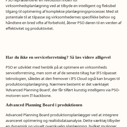
virksomhedsplanlægning ved at tilbyde en intelligent og fleksibel
tilgang til optimering af komplekse planlægningsprocesser. Med sit
potentiale til at tilpasse sig virksomhedernes specifikke behov og
håndtere en bred vifte af forbehold, åbner PSO døren til en verden af
effektivitet og produktivitet.
Har du ikke en serviceforretning? Så læs videre alligevel
PSO er udviklet med henblik på at optimere en virksomheds
serviceforretning, men som et af de seneste tiltag har IFS tilpasset
teknologien, således at den fremover i IFS Cloud også kan bruges til
produktionsplanlægning. Nærmere bestemt er det værktøjet
’Advanced Planning Board’, der får tilført kunstig intelligens via PSO-
motoren som IT-backbone.
Advanced Planning Board i produktionen
Advanced Planning Board produktionsplanlægger ved at integrere
avanceret optimering og realtidsdataanalyse. Dette værktøj tilbyder
en dynamisk og visuelt overskuelig planlægning, hvilket muliggør