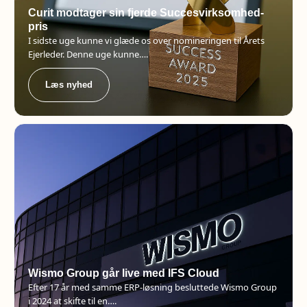
Curit modtager sin fjerde Succesvirksomhed-
pris
I sidste uge kunne vi glæde os over nomineringen til Årets
Ejerleder. Denne uge kunne….
Læs nyhed
Wismo Group går live med IFS Cloud
Efter 17 år med samme ERP-løsning besluttede Wismo Group
i 2024 at skifte til en….